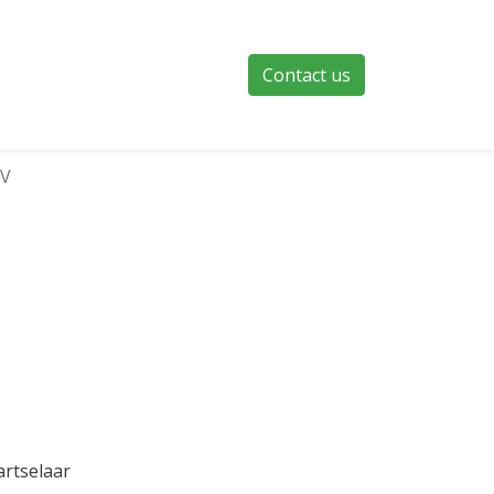
Contact us
NV
artselaar