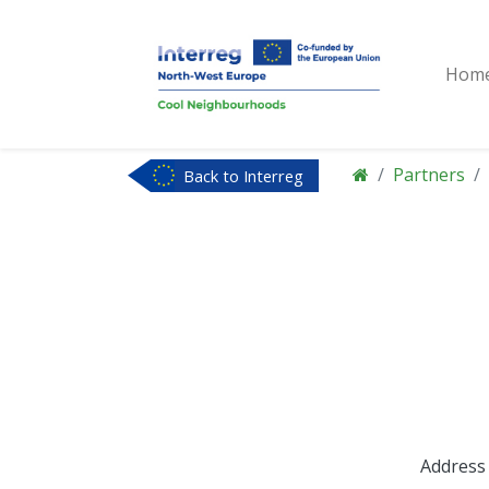
Hom
Partners
Back to Interreg
NWE
Address 