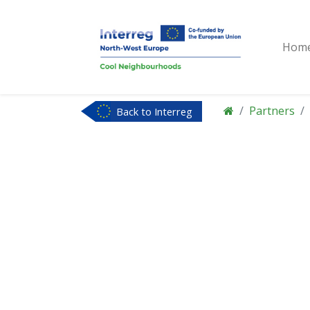
Hom
Partners
Back to Interreg
NWE