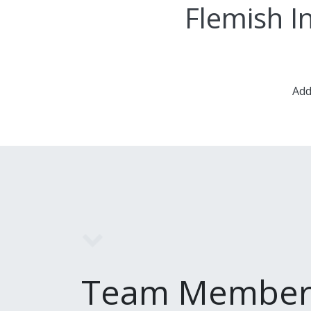
Flemish I
Add
Team Member