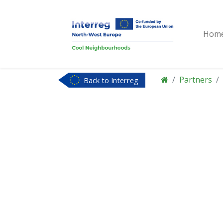
Hom
Partners
Back to Interreg
NWE