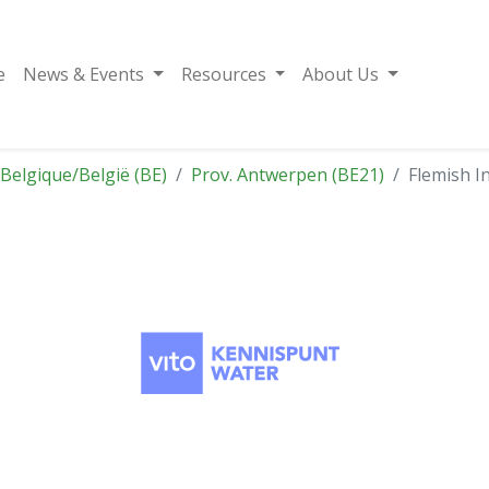
e
News & Events
Resources
About Us
Belgique/België (BE)
Prov. Antwerpen (BE21)
Flemish I